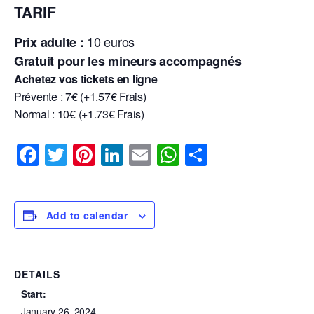
TARIF
10 euros
Prix adulte :
Gratuit pour les mineurs accompagnés
Achetez vos tickets en ligne
Prévente : 7€
(+1.57€ Frais)
Normal : 10€
(+1.73€ Frais)
F
T
Pi
Li
E
W
S
a
wi
nt
n
m
h
h
c
tt
er
k
ail
at
ar
e
er
e
e
s
e
Add to calendar
b
st
dI
A
o
n
p
DETAILS
o
p
Start:
k
January 26, 2024