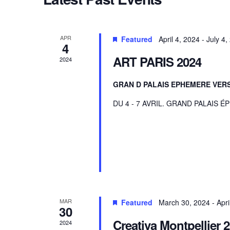
S
a
e
t
s
a
e
r
.
APR
Featured
April 4, 2024
-
July 4,
4
c
S
h
ART PARIS 2024
2024
f
o
e
GRAN D PALAIS EPHEMERE VER
r
E
DU 4 - 7 AVRIL. GRAND PALAIS 
v
a
e
n
t
r
s
b
y
c
K
e
y
MAR
Featured
March 30, 2024
-
Apri
h
30
w
o
Creativa Montpellier 
2024