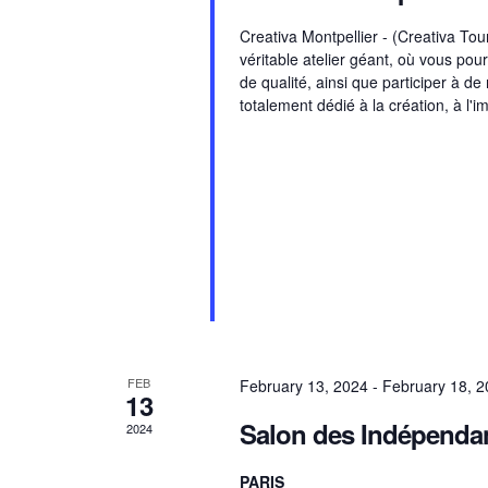
r
a
d
Creativa Montpellier - (Creativa Tou
.
véritable atelier géant, où vous pou
n
de qualité, ainsi que participer à 
totalement dédié à la création, à l'i
d
V
i
e
FEB
February 13, 2024
-
February 18, 
13
w
Salon des Indépendant
2024
s
PARIS